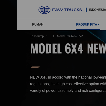
INDONESIA
RUMAH
PRODUK KITA
Truk dump
Model 6x4 New J5P
MODEL 6X4 NEW
NEW J5P, in accord with the national low-em
regulations, is a high cost-effective option wit
variety of power assembly and rich configurat