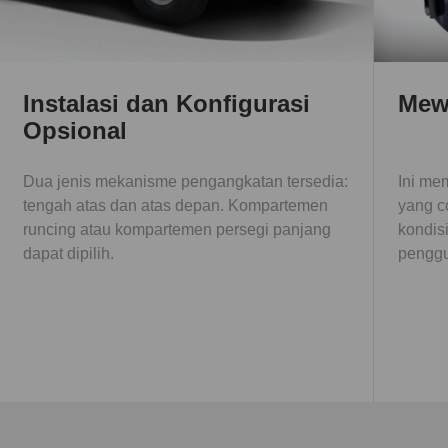
Instalasi dan Konfigurasi
Mewa
Opsional
Dua jenis mekanisme pengangkatan tersedia:
Ini mem
tengah atas dan atas depan. Kompartemen
yang c
runcing atau kompartemen persegi panjang
kondis
dapat dipilih.
penggu