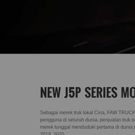
NEW J5P SERIES M
Sebagai merek truk lokal Cina, FAW TRUCKS
pengguna di seluruh dunia, penjualan truk 
merek tunggal menduduki pertama di dunia 
2019, 2020.