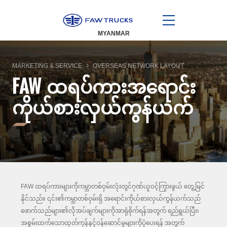
MYANMAR
MARKETING & SERVICE
OVERSEAS NETWORK LAYOUT
FAW ထရပ်ကားအရောင်း
ကိုယ်စားလှယ်ကွန်ယက်
FAW ထရပ်ကားများကိုကမ္ဘာတစ်ဝှမ်းလုံးတွင်ဂုဏ်ယူဝင့်ကြွားဖွယ် တွေ့မြင်
နိုင်သည်။ ၎င်း၏ကမ္ဘာတစ်ဝှမ်းရှိ အရောင်းကိုယ်စားလှယ်ကွန်ယက်သည်
ဖောက်သည်များ၏လိုအပ်ချက်များကိုအာရုံစိုက်ရန်အတွက် ရည်ရွယ်ပြီး၊
အစွမ်းထက်သောထုတ်ကုန်နှင့်ဝန်ဆောင်မှုများကိုပံ့ပေးရန် အတွက်