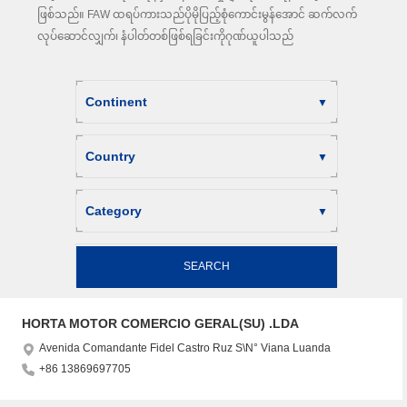
ဖြစ်သည်။ FAW ထရပ်ကားသည်ပိုမိုပြည့်စုံကောင်းမွန်အောင် ဆက်လက်
လုပ်ဆောင်လျှက်၊ နံပါတ်တစ်ဖြစ်ရခြင်းကိုဂုဏ်ယူပါသည်