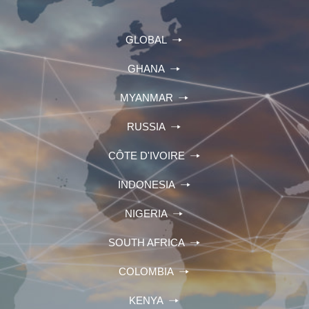
GLOBAL
GHANA
MYANMAR
RUSSIA
CÔTE D'IVOIRE
INDONESIA
NIGERIA
SOUTH AFRICA
COLOMBIA
KENYA