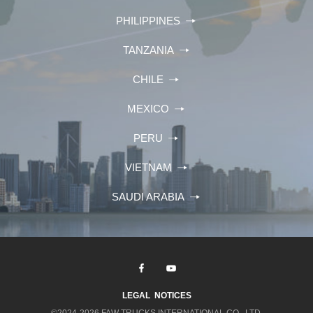
PHILIPPINES
TANZANIA
CHILE
MEXICO
PERU
VIETNAM
SAUDI ARABIA
LEGAL NOTICES